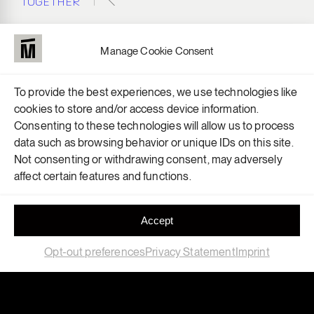
TOGETHER
Manage Cookie Consent
LM
BCN
LM
ZGZ
C/ de Cristóbal de Moura,
Polígono Industrial La
203
Veguilla,
To provide the best experiences, we use technologies like
08019 Barcelona, Spain
50400 Cariñena,
cookies to store and/or access device information.
Zaragoza
Consenting to these technologies will allow us to process
data such as browsing behavior or unique IDs on this site.
Not consenting or withdrawing consent, may adversely
+34 937 420 927
LUN — VIE
affect certain features and functions.
3DPRINT@LAMAQUINA.IO
9:00 — 18:00
Instagram
Accept
LinkedIn
Opt-out preferences
Privacy Statement
Imprint